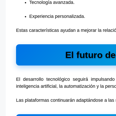
Tecnología avanzada.
Experiencia personalizada.
Estas características ayudan a mejorar la relaci
El futuro de
El desarrollo tecnológico seguirá impulsand
inteligencia artificial, la automatización y la pe
Las plataformas continuarán adaptándose a las