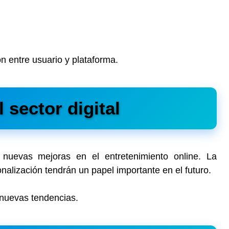
ón entre usuario y plataforma.
l sector digital
o nuevas mejoras en el entretenimiento online. La
rsonalización tendrán un papel importante en el futuro.
 nuevas tendencias.