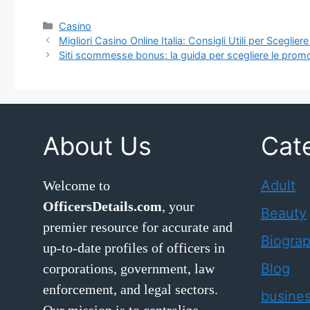
Categories
Casino
Migliori Casino Online Italia: Consigli Utili per Scegliere
Siti scommesse bonus: la guida per scegliere le promoz
About Us
Cat
Adult
Welcome to
OfficersDetails.com
, your
Beauty
premier resource for accurate and
Biograp
up-to-date profiles of officers in
Blog
corporations, government, law
enforcement, and legal sectors.
busine
Our mission is to centralize