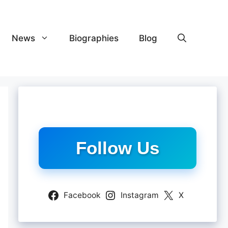
News
Biographies
Blog
Follow Us
Facebook
Instagram
X