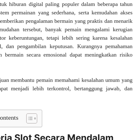
tuk hiburan digital paling populer dalam beberapa tahun
istem permainan yang sederhana, serta kemudahan akses
memberikan pengalaman bermain yang praktis dan menarik
emudahan tersebut, banyak pemain mengalami kerugian
r keberuntungan, tetapi lebih sering karena kesalahan
al, dan pengambilan keputusan. Kurangnya pemahaman
n bermain secara emosional dapat meningkatkan risiko
juan membantu pemain memahami kesalahan umum yang
pat menjadi lebih terkontrol, bertanggung jawab, dan
ontents
rja Slot Secara Mendalam