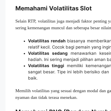
Memahami Volatilitas Slot
Selain RTP, volatilitas juga menjadi faktor penting
sering kemenangan muncul dan seberapa besar nilain
Volatilitas rendah
biasanya memberikan 
relatif kecil. Cocok bagi pemain yang ing
Volatilitas sedang
menawarkan keseim
hadiah. Ini sering menjadi pilihan aman 
Volatilitas tinggi
memiliki kemenangan 
sangat besar. Tipe ini lebih berisiko d
baik.
Memilih volatilitas yang sesuai dengan modal dan g
nyaman dan tidak terasa menekan.