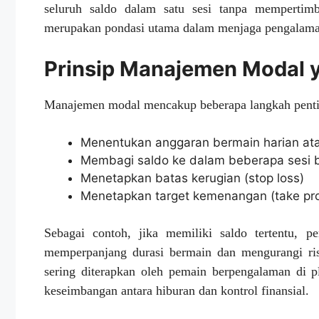
seluruh saldo dalam satu sesi tanpa mempertim
merupakan pondasi utama dalam menjaga pengalaman 
Prinsip Manajemen Modal y
Manajemen modal mencakup beberapa langkah penti
Menentukan anggaran bermain harian at
Membagi saldo ke dalam beberapa sesi 
Menetapkan batas kerugian (stop loss)
Menetapkan target kemenangan (take pro
Sebagai contoh, jika memiliki saldo tertentu, 
memperpanjang durasi bermain dan mengurangi risi
sering diterapkan oleh pemain berpengalaman di pl
keseimbangan antara hiburan dan kontrol finansial.