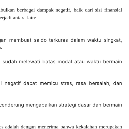
lkan berbagai dampak negatif, baik dari sisi finansial
rjadi antara lain:
gan membuat saldo terkuras dalam waktu singkat,
.
un sudah melewati batas modal atau waktu bermain
i negatif dapat memicu stres, rasa bersalah, dan
enderung mengabaikan strategi dasar dan bermain
sses adalah dengan menerima bahwa kekalahan merupakan