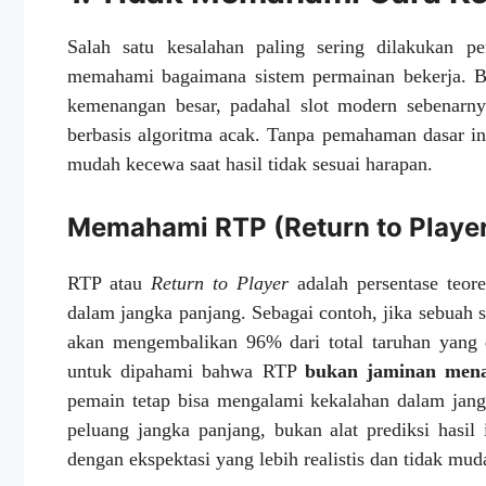
Salah satu kesalahan paling sering dilakukan p
memahami bagaimana sistem permainan bekerja. Ba
kemenangan besar, padahal slot modern sebenarny
berbasis algoritma acak. Tanpa pemahaman dasar in
mudah kecewa saat hasil tidak sesuai harapan.
Memahami RTP (Return to Playe
RTP atau
Return to Player
adalah persentase teore
dalam jangka panjang. Sebagai contoh, jika sebuah s
akan mengembalikan 96% dari total taruhan yang d
untuk dipahami bahwa RTP
bukan jaminan mena
pemain tetap bisa mengalami kekalahan dalam jang
peluang jangka panjang, bukan alat prediksi hasi
dengan ekspektasi yang lebih realistis dan tidak mud