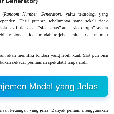
 Generator)
 (
Random Number Generator
), yaitu teknologi yang
dependen. Hasil putaran sebelumnya sama sekali tidak
ola pasti, tidak ada “slot panas” atau “slot dingin” secara
ih rasional, tidak mudah terjebak mitos, dan mampu
n akan memiliki fondasi yang lebih kuat. Slot pun bisa
 bukan sekadar permainan spekulatif tanpa arah.
ajemen Modal yang Jelas
canaan keuangan yang jelas. Banyak pemain menggunakan