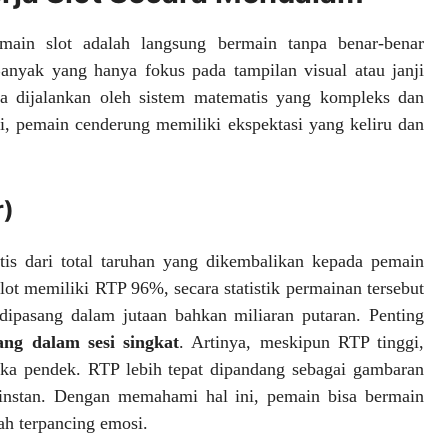
emain slot adalah langsung bermain tanpa benar-benar
nyak yang hanya fokus pada tampilan visual atau janji
a dijalankan oleh sistem matematis yang kompleks dan
i, pemain cenderung memiliki ekspektasi yang keliru dan
r)
tis dari total taruhan yang dikembalikan kepada pemain
lot memiliki RTP 96%, secara statistik permainan tersebut
ipasang dalam jutaan bahkan miliaran putaran. Penting
ng dalam sesi singkat
. Artinya, meskipun RTP tinggi,
ka pendek. RTP lebih tepat dipandang sebagai gambaran
l instan. Dengan memahami hal ini, pemain bisa bermain
ah terpancing emosi.