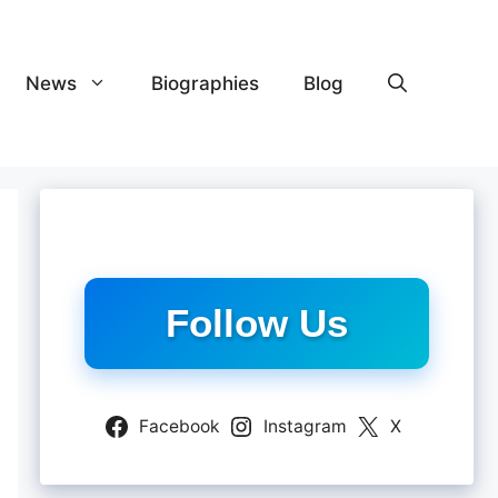
News
Biographies
Blog
Follow Us
Facebook
Instagram
X