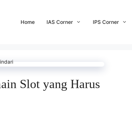
Home
IAS Corner
IPS Corner
in Slot yang Harus