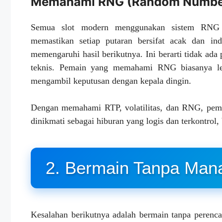
Memahami RNG (Random Number
Semua slot modern menggunakan sistem RNG
memastikan setiap putaran bersifat acak dan in
memengaruhi hasil berikutnya. Ini berarti tidak ada p
teknis. Pemain yang memahami RNG biasanya leb
mengambil keputusan dengan kepala dingin.
Dengan memahami RTP, volatilitas, dan RNG, pemai
dinikmati sebagai hiburan yang logis dan terkontrol,
2. Bermain Tanpa Man
Kesalahan berikutnya adalah bermain tanpa peren