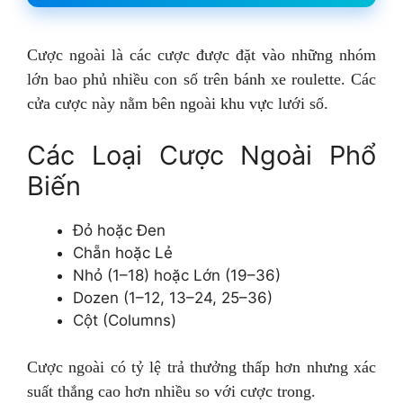
Cược ngoài là các cược được đặt vào những nhóm
lớn bao phủ nhiều con số trên bánh xe roulette. Các
cửa cược này nằm bên ngoài khu vực lưới số.
Các Loại Cược Ngoài Phổ
Biến
Đỏ hoặc Đen
Chẵn hoặc Lẻ
Nhỏ (1–18) hoặc Lớn (19–36)
Dozen (1–12, 13–24, 25–36)
Cột (Columns)
Cược ngoài có tỷ lệ trả thưởng thấp hơn nhưng xác
suất thắng cao hơn nhiều so với cược trong.