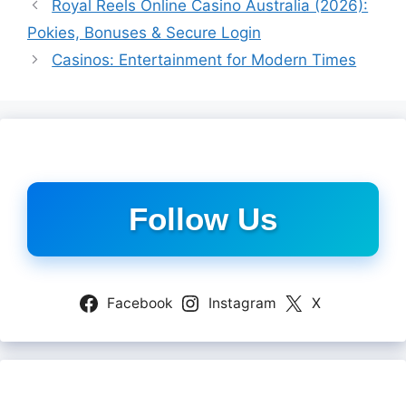
Royal Reels Online Casino Australia (2026):
Pokies, Bonuses & Secure Login
Casinos: Entertainment for Modern Times
Follow Us
Facebook
Instagram
X