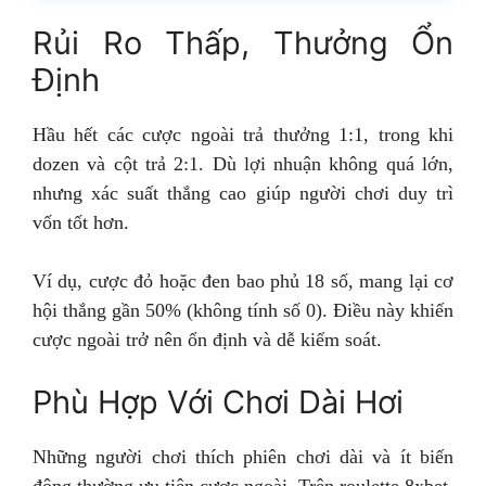
Rủi Ro Thấp, Thưởng Ổn
Định
Hầu hết các cược ngoài trả thưởng 1:1, trong khi
dozen và cột trả 2:1. Dù lợi nhuận không quá lớn,
nhưng xác suất thắng cao giúp người chơi duy trì
vốn tốt hơn.
Ví dụ, cược đỏ hoặc đen bao phủ 18 số, mang lại cơ
hội thắng gần 50% (không tính số 0). Điều này khiến
cược ngoài trở nên ổn định và dễ kiểm soát.
Phù Hợp Với Chơi Dài Hơi
Những người chơi thích phiên chơi dài và ít biến