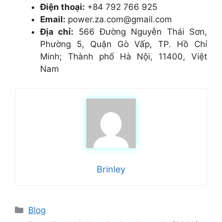
Điện thoại:
+84 792 766 925
Email:
power.za.com@gmail.com
Địa chỉ:
566 Đường Nguyễn Thái Sơn,
Phường 5, Quận Gò Vấp, TP. Hồ Chí
Minh; Thành phố Hà Nội, 11400, Việt
Nam
Brinley
Categories
Blog