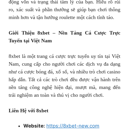
động vốn và trạng thái tâm lý của bạn. Hiểu rõ rủi
ro, xác suất và phần thưởng sẽ giúp bạn chơi thông
minh hơn và tận hưởng roulette một cách tỉnh táo.
Giới Thiệu 8xbet – Nền Tảng Cá Cược Trực
Tuyến tại Việt Nam
8xbet là một trang cá cược trực tuyến uy tín tại Việt
Nam, cung cấp cho người chơi các dịch vụ đa dạng
như cá cược bóng đá, xổ số, và nhiều trò chơi casino
hấp dẫn. Tất cả các trò chơi đều được vận hành trên
nền tảng công nghệ hiện đại, mượt mà, mang đến
trải nghiệm an toàn và thú vị cho người chơi.
Liên Hệ với 8xbet
Website:
https://8xbet-new.com