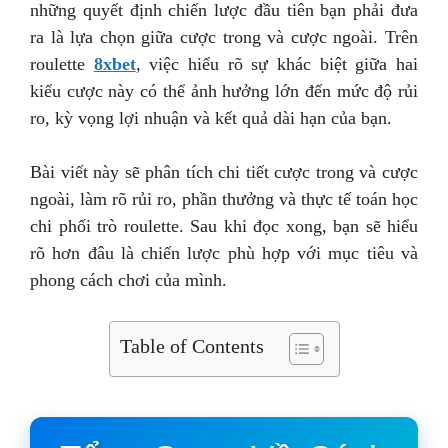
những quyết định chiến lược đầu tiên bạn phải đưa
ra là lựa chọn giữa cược trong và cược ngoài. Trên
roulette
8xbet
, việc hiểu rõ sự khác biệt giữa hai
kiểu cược này có thể ảnh hưởng lớn đến mức độ rủi
ro, kỳ vọng lợi nhuận và kết quả dài hạn của bạn.
Bài viết này sẽ phân tích chi tiết cược trong và cược
ngoài, làm rõ rủi ro, phần thưởng và thực tế toán học
chi phối trò roulette. Sau khi đọc xong, bạn sẽ hiểu
rõ hơn đâu là chiến lược phù hợp với mục tiêu và
phong cách chơi của mình.
Table of Contents