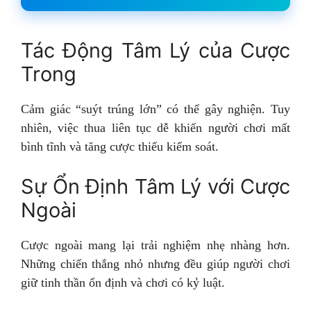
Tác Động Tâm Lý của Cược
Trong
Cảm giác “suýt trúng lớn” có thể gây nghiện. Tuy
nhiên, việc thua liên tục dễ khiến người chơi mất
bình tĩnh và tăng cược thiếu kiểm soát.
Sự Ổn Định Tâm Lý với Cược
Ngoài
Cược ngoài mang lại trải nghiệm nhẹ nhàng hơn.
Những chiến thắng nhỏ nhưng đều giúp người chơi
giữ tinh thần ổn định và chơi có kỷ luật.