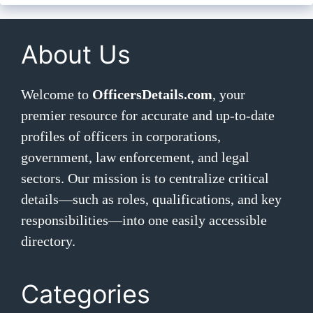
About Us
Welcome to
OfficersDetails.com
, your
premier resource for accurate and up-to-date
profiles of officers in corporations,
government, law enforcement, and legal
sectors. Our mission is to centralize critical
details—such as roles, qualifications, and key
responsibilities—into one easily accessible
directory.
Categories