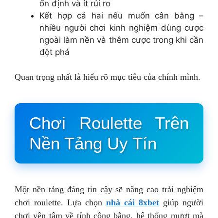
ổn định và ít rủi ro
Kết hợp cả hai nếu muốn cân bằng –
nhiều người chơi kinh nghiệm dùng cược
ngoài làm nền và thêm cược trong khi cần
đột phá
Quan trọng nhất là hiểu rõ mục tiêu của chính mình.
Chơi Roulette Trên
Nền Tảng Uy Tín
Một nền tảng đáng tin cậy sẽ nâng cao trải nghiệm
chơi roulette. Lựa chọn
nhà cái 8xbet
giúp người
chơi yên tâm về tính công bằng, hệ thống mượt mà